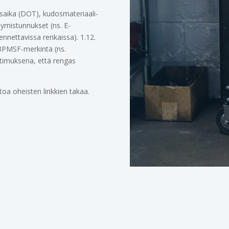
saika (DOT), kudosmateriaali-
symistunnukset (ns. E-
nnettavissa renkaissa). 1.12.
 3PMSF-merkintä (ns.
atimuksena, että rengas
etoa oheisten linkkien takaa.