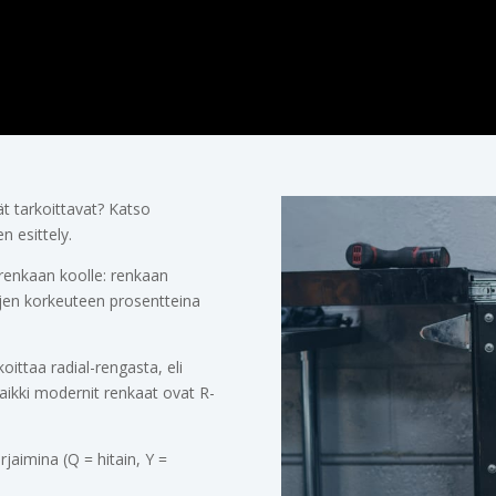
t tarkoittavat? Katso
n esittely.
 renkaan koolle: renkaan
ljen korkeuteen prosentteina
ittaa radial-rengasta, eli
aikki modernit renkaat ovat R-
rjaimina (Q = hitain, Y =