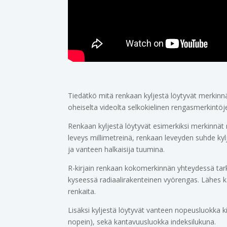
Tiedätkö mitä renkaan kyljestä löytyvät merkinnä
oheiselta videolta selkokielinen rengasmerkintöje
Renkaan kyljestä löytyvät esimerkiksi merkinnät
leveys millimetreinä, renkaan leveyden suhde ky
ja vanteen halkaisija tuumina.
R-kirjain renkaan kokomerkinnän yhteydessä tarko
kyseessä radiaalirakenteinen vyörengas. Lähes k
renkaita.
Lisäksi kyljestä löytyvät vanteen nopeusluokka ki
nopein), sekä kantavuusluokka indeksilukuna.