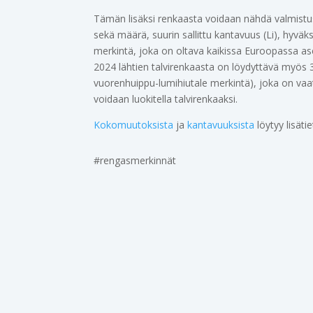
Tämän lisäksi renkaasta voidaan nähdä valmistu
sekä määrä, suurin sallittu kantavuus (Li), hyväk
merkintä, joka on oltava kaikissa Euroopassa ase
2024 lähtien talvirenkaasta on löydyttävä myös
vuorenhuippu-lumihiutale merkintä), joka on va
voidaan luokitella talvirenkaaksi.
Kokomuutoksista
ja
kantavuuksista
löytyy lisäti
#rengasmerkinnät